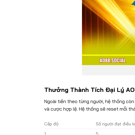
Thưởng Thành Tích Đại Lý A
Ngoài tiền theo từng người, hệ thống còn
và cược hợp lệ. Hệ thống sẽ reset mỗi thá
Cấp độ
Số người đạt điều k
1
5