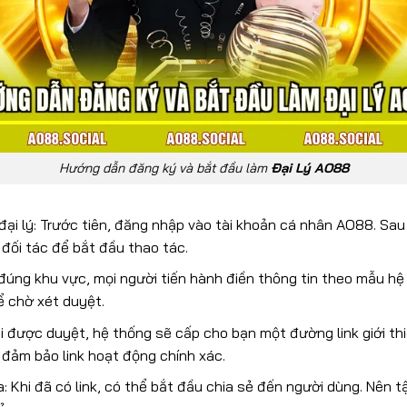
Hướng dẫn đăng ký và bắt đầu làm
Đại Lý AO88
i lý: Trước tiên, đăng nhập vào tài khoản cá nhân AO88. Sau k
 đối tác để bắt đầu thao tác.
 đúng khu vực, mọi người tiến hành điền thông tin theo mẫu hệ 
ể chờ xét duyệt.
khi được duyệt, hệ thống sẽ cấp cho bạn một đường link giới th
 đảm bảo link hoạt động chính xác.
: Khi đã có link, có thể bắt đầu chia sẻ đến người dùng. Nên 