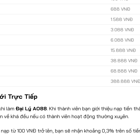
688 VNĐ
1.588 VNĐ
3.088 VNĐ
6.088 VNĐ
15.888 VNĐ
38.888 VNĐ
68.888 VNĐ
388.888 VN
ới Trực Tiếp
khi làm
Đại Lý AO88
. Khi thành viên bạn giới thiệu nạp tiền t
n về khá đều nếu có thành viên hoạt động thường xuyên.
ên nạp từ 100 VNĐ trở lên, bạn sẽ nhận khoảng 0,3% trên số ti