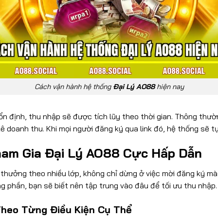
Cách vận hành hệ thống
Đại Lý AO88
hiện nay
n định, thu nhập sẽ được tích lũy theo thời gian. Thông thường,
ê doanh thu. Khi mọi người đăng ký qua link đó, hệ thống sẽ t
ham Gia Đại Lý AO88 Cực Hấp Dẫn
a thưởng theo nhiều lớp, không chỉ dừng ở việc mời đăng ký mà
g phần, bạn sẽ biết nên tập trung vào đâu để tối ưu thu nhập.
heo Từng Điều Kiện Cụ Thể