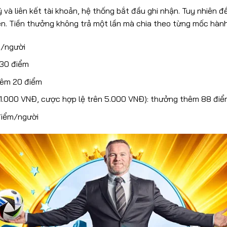
và liên kết tài khoản, hệ thống bắt đầu ghi nhận. Tuy nhiên để 
viên. Tiền thưởng không trả một lần mà chia theo từng mốc hành 
Đ/người
 30 điểm
hêm 20 điểm
n 1.000 VNĐ, cược hợp lệ trên 5.000 VNĐ): thưởng thêm 88 đi
điểm/người