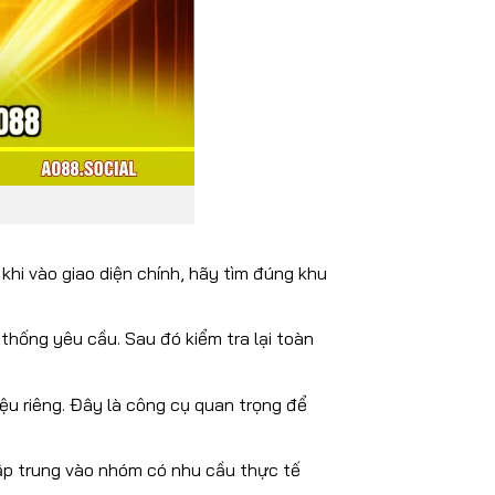
hi vào giao diện chính, hãy tìm đúng khu
thống yêu cầu. Sau đó kiểm tra lại toàn
iệu riêng. Đây là công cụ quan trọng để
tập trung vào nhóm có nhu cầu thực tế