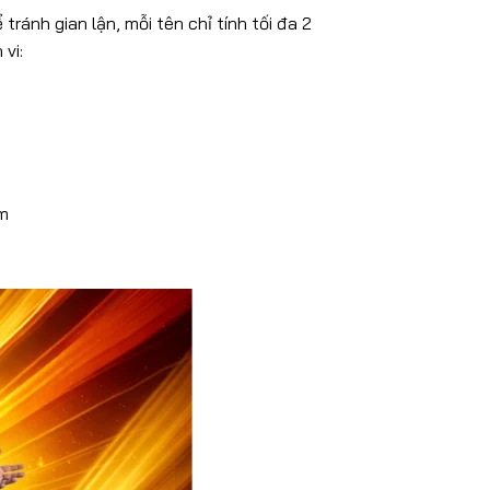
tránh gian lận, mỗi tên chỉ tính tối đa 2
vi:
ểm