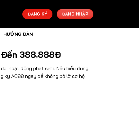
ĐĂNG KÝ
ĐĂNG NHẬP
HƯỚNG DẪN
 Đến 388.888Đ
o dõi hoạt động phát sinh. Nếu hiểu đúng
ăng ký AO88 ngay để không bỏ lỡ cơ hội