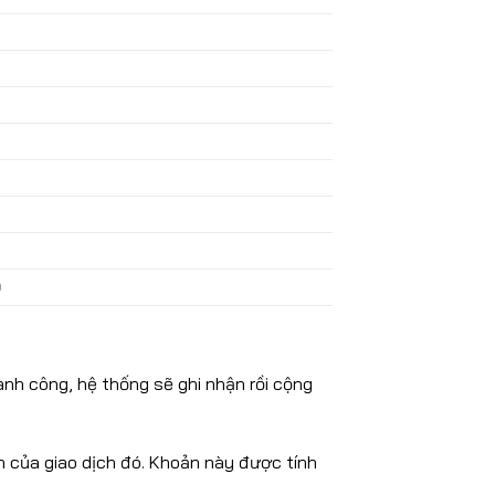
Đ
hành công, hệ thống sẽ ghi nhận rồi cộng
ền của giao dịch đó. Khoản này được tính