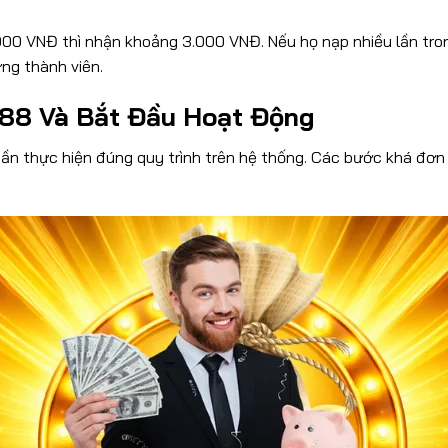
.000 VNĐ thì nhận khoảng 3.000 VNĐ. Nếu họ nạp nhiều lần tron
ừng thành viên.
88 Và Bắt Đầu Hoạt Động
 cần thực hiện đúng quy trình trên hệ thống. Các bước khá đơn