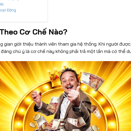
iếp
Hoạt Động
 Theo Cơ Chế Nào?
g gian giới thiệu thành viên tham gia hệ thống. Khi người được 
đáng chú ý là cơ chế này không phải trả một lần mà có thể duy 