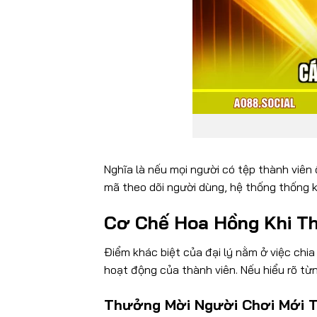
Nghĩa là nếu mọi người có tệp thành viên ổ
mã theo dõi người dùng, hệ thống thống k
Cơ Chế Hoa Hồng Khi T
Điểm khác biệt của đại lý nằm ở việc chi
hoạt động của thành viên. Nếu hiểu rõ từn
Thưởng Mời Người Chơi Mới T